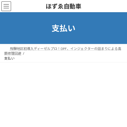
コ
ナ
ほずゑ自動車
ン
ビ
テ
ゲ
ン
ー
ツ
シ
支払い
へ
ョ
ス
ン
キ
に
ッ
移
飛騨地区初導入ディーゼルプロ！DPF、インジェクターの詰まりによる高
プ
動
額修理回避
支払い