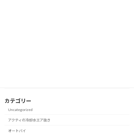
スタッドレスに変えたら‥
日産サファリY60 もうダ
メかも？
2024年3月19日
レジアス56万キロ車検どうなる？
流石トヨタレジアス
2024年3月19日
カテゴリー
Uncategorized
アクティの冷却水エア抜き
オートバイ