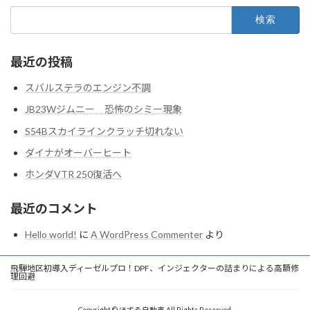
検
索:
最近の投稿
スバルステラのエンジン不調
JB23Wジムニー 恐怖のシミー現象
S54Bスカイラインクラッチ切れない
ダイナがオーバーヒート
ホンダVTR 250復活へ
最近のコメント
Hello world!
に
A WordPress Commenter
より
飛騨地区初導入ディーゼルプロ！DPF、インジェクターの詰まりによる高額修
理回避
Copyright © ほずゑ自動車 All Rights Reserved.