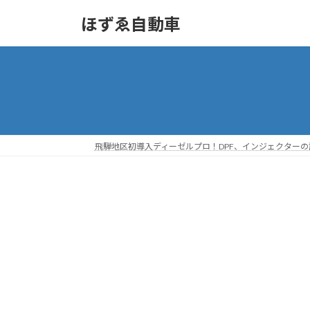
コ
ナ
ほずゑ自動車
ン
ビ
テ
ゲ
ン
ー
ツ
シ
へ
ョ
ス
ン
キ
に
ッ
移
飛騨地区初導入ディーゼルプロ！DPF、インジェクター
プ
動