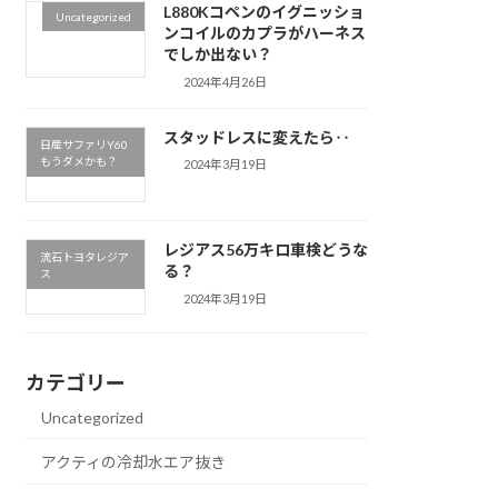
L880Kコペンのイグニッショ
Uncategorized
ンコイルのカプラがハーネス
でしか出ない？
2024年4月26日
スタッドレスに変えたら‥
日産サファリY60
もうダメかも？
2024年3月19日
レジアス56万キロ車検どうな
流石トヨタレジア
る？
ス
2024年3月19日
カテゴリー
Uncategorized
アクティの冷却水エア抜き