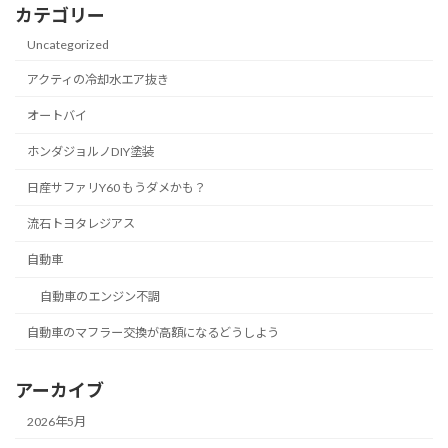
カテゴリー
Uncategorized
アクティの冷却水エア抜き
オートバイ
ホンダジョルノDIY塗装
日産サファリY60 もうダメかも？
流石トヨタレジアス
自動車
自動車のエンジン不調
自動車のマフラー交換が高額になるどうしよう
アーカイブ
2026年5月