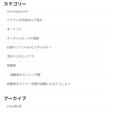
カテゴリー
Uncategorized
アクティの冷却水エア抜き
オートバイ
ホンダジョルノDIY塗装
日産サファリY60 もうダメかも？
流石トヨタレジアス
自動車
自動車のエンジン不調
自動車のマフラー交換が高額になるどうしよう
アーカイブ
2026年5月