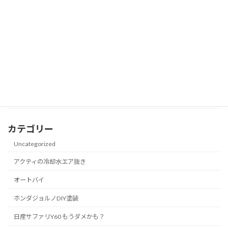
日産サファリY60 もうダ
メかも？
2024年3月19日
レジアス56万キロ車検どうなる？
流石トヨタレジアス
2024年3月19日
カテゴリー
Uncategorized
アクティの冷却水エア抜き
オートバイ
ホンダジョルノDIY塗装
日産サファリY60 もうダメかも？