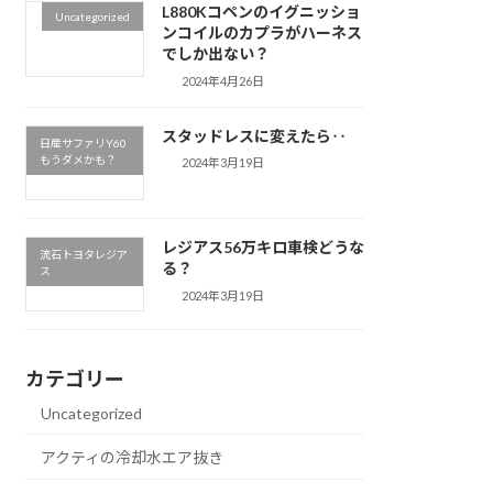
L880Kコペンのイグニッショ
Uncategorized
ンコイルのカプラがハーネス
でしか出ない？
2024年4月26日
スタッドレスに変えたら‥
日産サファリY60
もうダメかも？
2024年3月19日
レジアス56万キロ車検どうな
流石トヨタレジア
る？
ス
2024年3月19日
カテゴリー
Uncategorized
アクティの冷却水エア抜き