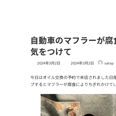
自動車のマフラーが腐
気をつけて
最
2024年3月2日
2024年3月2日
satop
終
更
今日はオイル交換の予約で来店されました日
新
日
プするとマフラーが腐食によりちぎれかけて
時
: