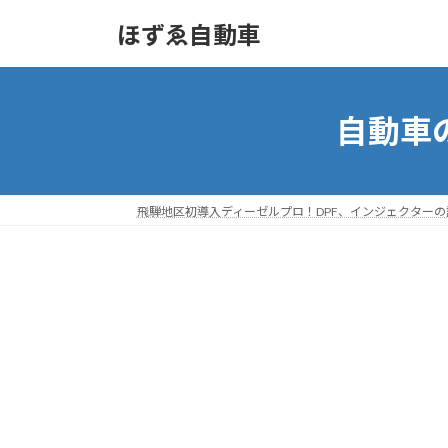
コ
ナ
ほずゑ自動車
ン
ビ
テ
ゲ
ン
ー
ツ
シ
自動車
へ
ョ
ス
ン
キ
に
ッ
移
飛騨地区初導入ディーゼルプロ！DPF、インジェクター
プ
動